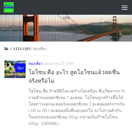
Skip to content
ADS
CATEGORY:
ท่องเที่ยว
ท่องเที่ยว
พฤษภาคม 25, 2019
0
โอโซน คือ อะไร สูดโอโซนแล้วสดชื่น
จริงหรือไม่
โอโซน คือ ก๊าซที่มีโครงสร้างไม่เสถียร ซึ่งเกิดจากการ
รวมตัวของออกซิเจน 3 อะตอม โอโซนถูกสร้างขึ้นได้
โดยการแยกอะตอมของออกซิเจน 2 อะตอมออกจากกัน
( O2 to 2O ) อะตอมหนึ่งที่แยกออกไป จะไปรวมตัวกับ
โมเลกุลของออกซิเจน O2(g) กลายเป็นก๊าซโอโซน
O3(g) (OZONE)...