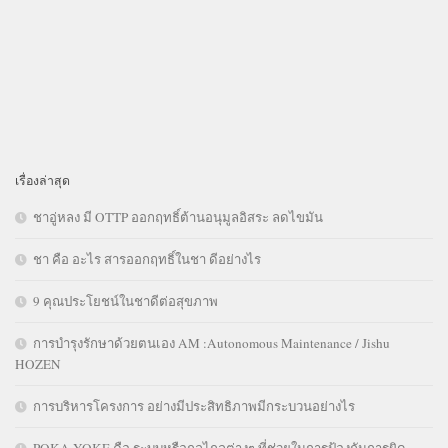
เรื่องล่าสุด
ชาอู่หลง มี OTTP ออกฤทธิ์ต้านอนุมูลอิสระ ลดไขมัน
ชา คือ อะไร สารออกฤทธิ์ในชา ดีอย่างไร
9 คุณประโยชน์ในชาดีต่อสุขภาพ
การบำรุงรักษาด้วยตนเอง AM :Autonomous Maintenance / Jishu
HOZEN
การบริหารโครงการ อย่างมีประสิทธิภาพมีกระบวนอย่างไร
POKA YOKE คือ ระบบหรือกลไกลต่างๆ ที่ช่วยในการป้องกันการผิด