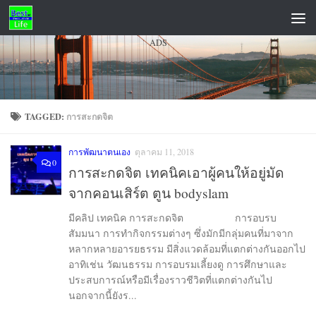
Skip to content
ADS
TAGGED:
การสะกดจิต
การพัฒนาตนเอง
ตุลาคม 11, 2018
0
การสะกดจิต เทคนิคเอาผู้คนให้อยู่มัด
จากคอนเสิร์ต ตูน bodyslam
มีคลิป เทคนิค การสะกดจิต การอบรบ
สัมมนา การทำกิจกรรมต่างๆ ซึ่งมักมีกลุ่มคนที่มาจาก
หลากหลายอารยธรรม มีสิ่งแวดล้อมที่แตกต่างกันออกไป
อาทิเช่น วัฒนธรรม การอบรมเลี้ยงดู การศึกษาและ
ประสบการณ์หรือมีเรื่องราวชีวิตที่แตกต่างกันไป
นอกจากนี้ยังร...