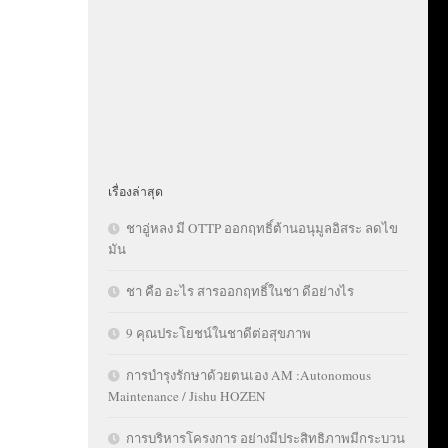
เรื่องล่าสุด
ชาอู่หลง มี OTTP ออกฤทธิ์ต้านอนุมูลอิสระ ลดไข
มัน
ชา คือ อะไร สารออกฤทธิ์ในชา ดีอย่างไร
9 คุณประโยชน์ในชาดีต่อสุขภาพ
การบำรุงรักษาด้วยตนเอง AM :Autonomous
Maintenance / Jishu HOZEN
การบริหารโครงการ อย่างมีประสิทธิภาพมีกระบวน