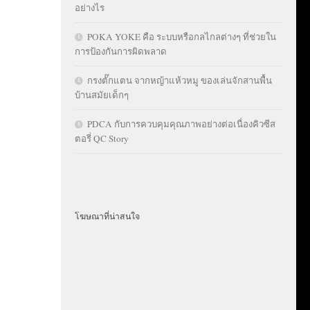
อย่างไร
POKA YOKE คือ ระบบหรือกลไกลต่างๆ ที่ช่วยใน
การป้องกันการผิดพลาด
กรงตั๊กแตน จากหญ้าแห้วหมู ของเล่นจักสานพื้น
บ้านสมัยเด็กๆ
PDCA กับการควบคุมคุณภาพอย่างต่อเนื่องคิวซีส
ตอรี่ QC Story
โฆษณาที่น่าสนใจ