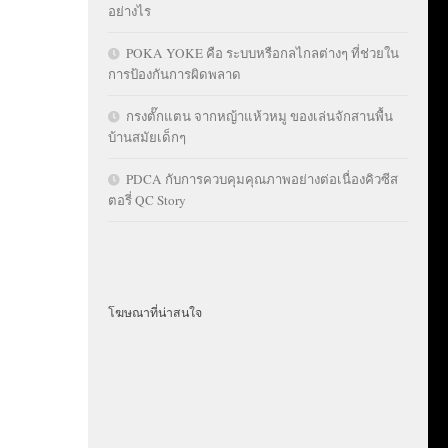
อย่างไร
POKA YOKE คือ ระบบหรือกลไกลต่างๆ ที่ช่วยใน
การป้องกันการผิดพลาด
กรงตั๊กแตน จากหญ้าแห้วหมู ของเล่นจักสานพื้น
บ้านสมัยเด็กๆ
PDCA กับการควบคุมคุณภาพอย่างต่อเนื่องคิวซีส
ตอรี่ QC Story
โฆษณาที่น่าสนใจ