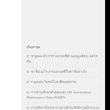
เรื่องล่าสุด
ชาอู่หลง มี OTTP ออกฤทธิ์ต้านอนุมูลอิสระ ลดไข
มัน
ชา คือ อะไร สารออกฤทธิ์ในชา ดีอย่างไร
9 คุณประโยชน์ในชาดีต่อสุขภาพ
การบำรุงรักษาด้วยตนเอง AM :Autonomous
Maintenance / Jishu HOZEN
การบริหารโครงการ อย่างมีประสิทธิภาพมีกระบวน