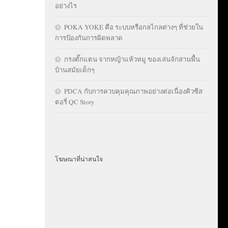
อย่างไร
POKA YOKE คือ ระบบหรือกลไกลต่างๆ ที่ช่วยใน
การป้องกันการผิดพลาด
กรงตั๊กแตน จากหญ้าแห้วหมู ของเล่นจักสานพื้น
บ้านสมัยเด็กๆ
PDCA กับการควบคุมคุณภาพอย่างต่อเนื่องคิวซีส
ตอรี่ QC Story
โฆษณาที่น่าสนใจ