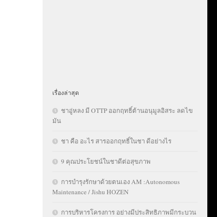
เรื่องล่าสุด
ชาอู่หลง มี OTTP ออกฤทธิ์ต้านอนุมูลอิสระ ลดไข
มัน
ชา คือ อะไร สารออกฤทธิ์ในชา ดีอย่างไร
9 คุณประโยชน์ในชาดีต่อสุขภาพ
การบำรุงรักษาด้วยตนเอง AM :Autonomous
Maintenance / Jishu HOZEN
การบริหารโครงการ อย่างมีประสิทธิภาพมีกระบวน