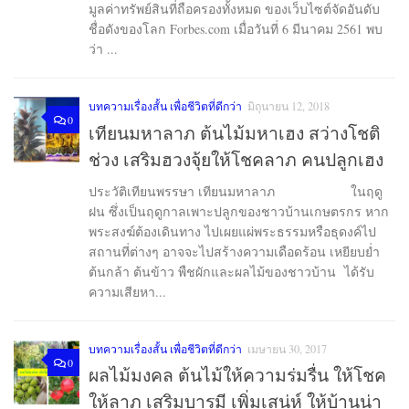
มูลค่าทรัพย์สินที่ถือครองทั้งหมด ของเว็บไซต์จัดอันดับ
ชื่อดังของโลก Forbes.com เมื่อวันที่ 6 มีนาคม 2561 พบ
ว่า ...
บทความเรื่องสั้น เพื่อชีวิตที่ดีกว่า
มิถุนายน 12, 2018
0
เทียนมหาลาภ ต้นไม้มหาเฮง สว่างโชติ
ช่วง เสริมฮวงจุ้ยให้โชคลาภ คนปลูกเฮง
ประวัติเทียนพรรษา เทียนมหาลาภ ในฤดู
ฝน ซึ่งเป็นฤดูกาลเพาะปลูกของชาวบ้านเกษตรกร หาก
พระสงฆ์ต้องเดินทาง ไปเผยแผ่พระธรรมหรือธุดงค์ไป
สถานที่ต่างๆ อาจจะไปสร้างความเดือดร้อน เหยียบย่ำ
ต้นกล้า ต้นข้าว พืชผักและผลไม้ของชาวบ้าน ได้รับ
ความเสียหา...
บทความเรื่องสั้น เพื่อชีวิตที่ดีกว่า
เมษายน 30, 2017
0
ผลไม้มงคล ต้นไม้ให้ความร่มรื่น ให้โชค
ให้ลาภ เสริมบารมี เพิ่มเสน่ห์ ให้บ้านน่า