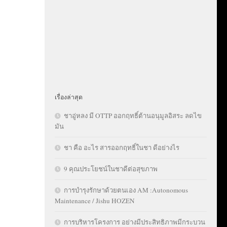
เรื่องล่าสุด
ชาอู่หลง มี OTTP ออกฤทธิ์ต้านอนุมูลอิสระ ลดไข
มัน
ชา คือ อะไร สารออกฤทธิ์ในชา ดีอย่างไร
9 คุณประโยชน์ในชาดีต่อสุขภาพ
การบำรุงรักษาด้วยตนเอง AM :Autonomous
Maintenance / Jishu HOZEN
การบริหารโครงการ อย่างมีประสิทธิภาพมีกระบวน