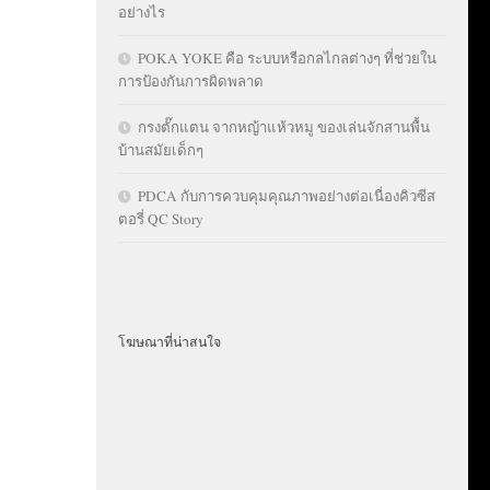
อย่างไร
POKA YOKE คือ ระบบหรือกลไกลต่างๆ ที่ช่วยใน
การป้องกันการผิดพลาด
กรงตั๊กแตน จากหญ้าแห้วหมู ของเล่นจักสานพื้น
บ้านสมัยเด็กๆ
PDCA กับการควบคุมคุณภาพอย่างต่อเนื่องคิวซีส
ตอรี่ QC Story
โฆษณาที่น่าสนใจ