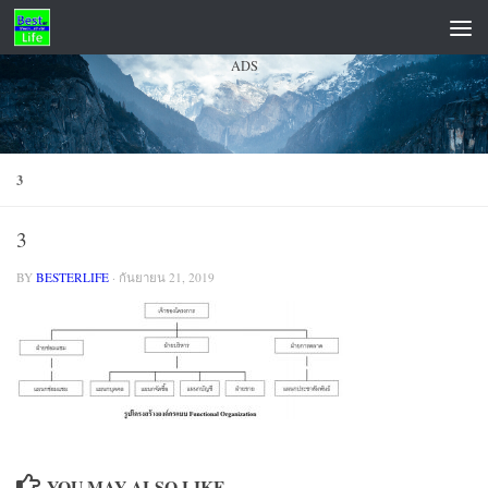
Skip to content
ADS
3
3
BY
BESTERLIFE
·
กันยายน 21, 2019
YOU MAY ALSO LIKE...