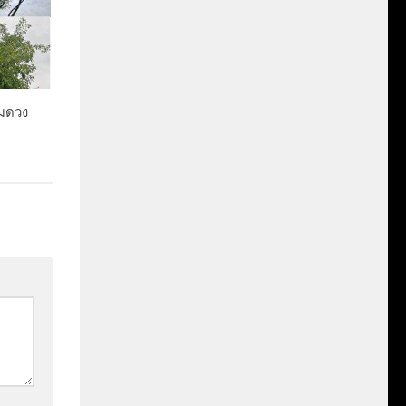
ิมดวง