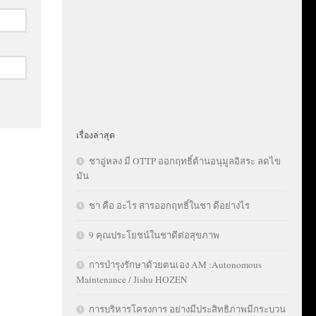
เรื่องล่าสุด
ชาอู่หลง มี OTTP ออกฤทธิ์ต้านอนุมูลอิสระ ลดไข
มัน
ชา คือ อะไร สารออกฤทธิ์ในชา ดีอย่างไร
9 คุณประโยชน์ในชาดีต่อสุขภาพ
การบำรุงรักษาด้วยตนเอง AM :Autonomous
Maintenance / Jishu HOZEN
การบริหารโครงการ อย่างมีประสิทธิภาพมีกระบวน