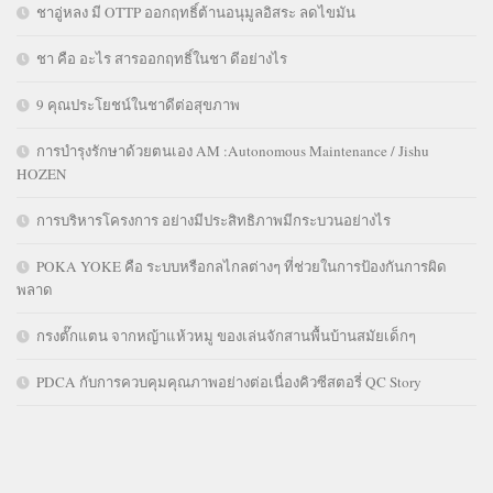
ชาอู่หลง มี OTTP ออกฤทธิ์ต้านอนุมูลอิสระ ลดไขมัน
ชา คือ อะไร สารออกฤทธิ์ในชา ดีอย่างไร
9 คุณประโยชน์ในชาดีต่อสุขภาพ
การบำรุงรักษาด้วยตนเอง AM :Autonomous Maintenance / Jishu
HOZEN
การบริหารโครงการ อย่างมีประสิทธิภาพมีกระบวนอย่างไร
POKA YOKE คือ ระบบหรือกลไกลต่างๆ ที่ช่วยในการป้องกันการผิด
พลาด
กรงตั๊กแตน จากหญ้าแห้วหมู ของเล่นจักสานพื้นบ้านสมัยเด็กๆ
PDCA กับการควบคุมคุณภาพอย่างต่อเนื่องคิวซีสตอรี่ QC Story