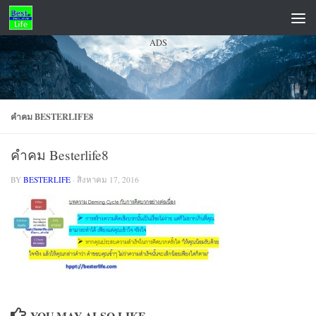
Skip to content
ADS
คำคม BESTERLIFE8
คำคม Besterlife8
BY
BESTERLIFE
·
สิงหาคม 17, 2016
YOU MAY ALSO LIKE...