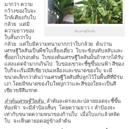
มากว่า ความ
กว้างของใบจะ
ใกล้เคียงกับใบ
กล้วย แต่มี
ความยาวของ
ต้นเศรษฐีวิลสัน
ใบสั้นกว่าใบ
กล้วย แต่ใบมีความหนามากกว่าใบกล้วย ต้นว่าน
เศรษฐีวิลสันเป็นพืชใบเลี้ยงเดี่ยว ใบจะซ้อนทับสลับและ
ชี้ออกไปรอบต้น ใบของต้นเศรษฐีวิลสันนั้นถ้าหากได้รับ
แสงแดดจ้ามากเกินไป ใบของเขาจะชี้ชูขึ้นบนฟ้า สีของ
ใบก็จะเริ่มมีสีเขียวปนเหลืองและขนาดของใบ จะมี
ขนาดเล็กกว่าต้นว่านเศรษฐีวิลสันที่ปลูกไว้ในพื้นที่ที่มีร่ม
เงา โดยมีขนาดของใบใหญ่กว่าและสีของใยจะเป็นสี
เขียวขจีสีมรกต
ลำต้นเศรษฐีวิลสัน
ลำต้นจะตรงและปลายยอดจะชี้ขึ้น
ท้องฟ้า จะมีลำป้องสั้นๆ โดยความยาว 1 ลำป้องจะ
เท่ากับขนาดความหนาของก้านใบ เมื่อใบแก่แล้วสลัด
ใบ จะเห็นตายอดอยู่ข้างลำต้น