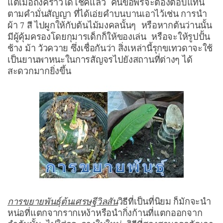
แต่เมื่อถึงคราวได้โชคแล้ว คนขอพรจะต้องตอบแทน
ตามคำมั่นสัญญา ที่ได้เอ่ยคำบนบานเอาไว้เช่น การนำ
ผ้า 7 สี ไปผูกให้กับต้นไม้มงคลนั้นๆ หรือหากต้นว่านนั้น
มีผู้คุ้มครองโดยกุมารเด็กก็ให้ของเล่น หรือจะให้รูปปั้น
ช้าง ม้า วัวควาย ซึ่งเชื่อกันว่า สิ่งเหล่านี้รุกขเทวดาจะใช้
เป็นยานพาหนะในการสัญจรไปยังสถานที่ต่างๆ ได้
สะดวกมากยิ่งขึ้น
การขยายพันธุ์ต้นเศรษฐีวิลสัน
วิธีที่เป็นที่นิยม ก็มักจะนำ
หน่อที่แตกจากรากเหง้าหรือนำกิ่งก้านที่แตกออกจาก