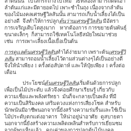
ลำต้นนั้น ไปใส่กระถางใบใหม่ วิธีที่สองสามารถตัดเอา
ลำต้นแก่และมีตายอดไป เพาะชำในถุง เนื่องจากลำต้น
ของไม้มงคลเศรษฐีวิลสันนั้น สามารถเก็บน้ำเลี้ยงได้เป็น
อย่างดี จึงทำให้การปลูก
ต้นว่านเศรษฐีวิลสัน
มีอัตรา
การเจริญเติบโตสูงมาก หากต้องการ การขยายต้นพันธุ์
ขนาดเล็กๆ ก็สามารถใช้เทคโนโลยีสมัยใหม่มาช่วย
เช่น การเพาะเลี้ยงเนื้อเยื่อเป็นต้น
การดูแลต้นเศรษฐีวิลสัน
ทำได้ง่ายมาก เพราะต้น
เศรษฐีวิ
ลสัน
สามารถอมน้ำเลี้ยงไว้ตามส่วนต่างๆได้เป็นอย่างดี
จึงให้นำเพียง 1 ครั้งต่อสัปดาห์ และให้ปุ๋ยเพียง 1 ครั้งต่อ
เดือน
ประโยชน์
ต้นเศรษฐีวิลสัน
เริ่มต้นด้วยการปลูก
เพื่อเป็นไม้ประดับ แล้วจึงค่อยศึกษาเรียนรู้ เกี่ยวกับ
ความเชื่อและพลังศรัทธา มันก็จะกลายเป็นพลัง ที่มี
ความเป็นสิริมงคล เสริมดวงแห่งการเสี่ยงโชค สำหรับ
นักพนันมีอาชีพนอกจากนี้ยังสร้างความร่มรื่นและใช้เป็น
ไม้ประดับตกแต่งอาคาร ให้น่าอยู่น่าอาศัย ดูสบายตา
นอกจากนี้ยังสร้างความเพลิดเพลินสำหรับการเยี่ยมชม
จากผู้พบเห็นแล้ว คุณค่าของการปลูกต้นไม้มงคล