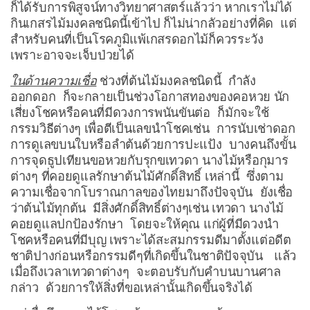
ก็ได้รับการพิสูจน์ทางวิทยาศาสตร์แล้วว่า หากเราไม่ได้
กินเกสรไม้มงคลชนิดนี้เข้าไป ก็ไม่น่ากลัวอย่างที่คิด แต่
สำหรับคนที่เป็นโรคภูมิแพ้เกสรดอกไม้ก็ควรระวัง
เพราะอาจจะเจ็บป่วยได้
ในด้านความเชื่อ
ช่วงที่ต้นไม้มงคลชนิดนี้ กำลัง
ออกดอก ก็จะกลายเป็นช่วงโอกาสทองของคอหวย นัก
เสี่ยงโชคหรือคนที่มีดวงการพนันขันต่อ ก็มักจะใช้
กรรมวิธีต่างๆ เพื่อตีเป็นเลขนำโชคเช่น การนับเช่าดอก
การดูเลขบนใบหรือลำต้นด้วยการปะแป้ง บางคนถึงขั้น
การจุดธูปเทียนขอหวยกับรุกขเทวดา นางไม้หรือกุมาร
ต่างๆ ที่คอยดูแลรักษาต้นไม้ศักดิ์สิทธิ์ เหล่านี้ ซึ่งตาม
ความเชื่อจากโบราณกาลของไทยมาถึงปัจจุบัน ยังเชื่อ
ว่าต้นไม้ทุกต้น มีสิ่งศักดิ์สิทธิ์ต่างๆเช่น เทวดา นางไม้
คอยดูแลปกป้องรักษา โดยจะให้คุณ แก่ผู้ที่มีดวงนำ
โชคหรือคนที่มีบุญ เพราะได้สะสมกรรมดีมาตั้งแต่อดีต
ชาติปางก่อนหรือกรรมดีๆที่เกิดขึ้นในชาติปัจจุบัน แล้ว
เมื่อถึงเวลาเทวดาต่างๆ จะตอบรับกับคำบนบานศาล
กล่าว ด้วยการให้สิ่งที่ขอเหล่านั้นเกิดขึ้นจริงได้