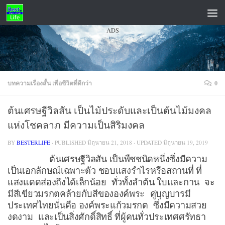
Skip to content
ADS
บทความเรื่องสั้น เพื่อชีวิตที่ดีกว่า
0
ต้นเศรษฐีวิลสัน เป็นไม้ประดับและเป็นต้นไม้มงคล
แห่งโชคลาภ มีความเป็นสิริมงคล
BY
BESTERLIFE
· PUBLISHED
มิถุนายน 21, 2018
· UPDATED
มิถุนายน 19, 2019
ต้นเศรษฐีวิลสัน เป็นพืชชนิดหนึ่งซึ่งมีความ
เป็นเอกลักษณ์เฉพาะตัว ชอบแสงรำไรหรือสถานที่ ที่
แสงแดดส่องถึงได้เล็กน้อย ทั่วทั้งลำต้น ใบและกาน จะ
มีสีเขียวมรกตคล้ายกับสีขององค์พระ คู่บุญบารมี
ประเทศไทยนั่นคือ องค์พระแก้วมรกต ซึ่งมีความสวย
งดงาม และเป็นสิ่งศักดิ์สิทธิ์ ที่ผู้คนทั่วประเทศศรัทธา