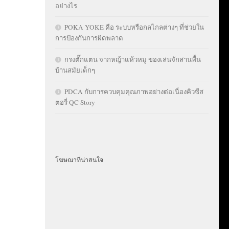
อย่างไร
POKA YOKE คือ ระบบหรือกลไกลต่างๆ ที่ช่วยใน
การป้องกันการผิดพลาด
กรงตั๊กแตน จากหญ้าแห้วหมู ของเล่นจักสานพื้น
บ้านสมัยเด็กๆ
PDCA กับการควบคุมคุณภาพอย่างต่อเนื่องคิวซีส
ตอรี่ QC Story
โฆษณาที่น่าสนใจ