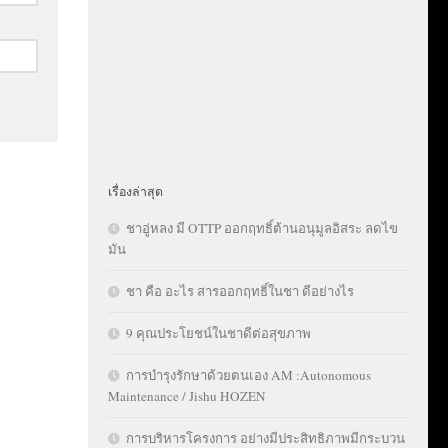
เรื่องล่าสุด
ชาอู่หลง มี OTTP ออกฤทธิ์ต้านอนุมูลอิสระ ลดไข
มัน
ชา คือ อะไร สารออกฤทธิ์ในชา ดีอย่างไร
9 คุณประโยชน์ในชาดีต่อสุขภาพ
การบำรุงรักษาด้วยตนเอง AM :Autonomous
Maintenance / Jishu HOZEN
การบริหารโครงการ อย่างมีประสิทธิภาพมีกระบวน