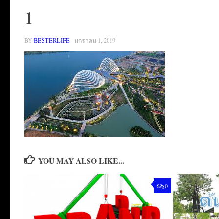
1
BY
BESTERLIFE
·
มกราคม 1, 2019
YOU MAY ALSO LIKE...
0