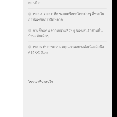
อย่างไร
POKA YOKE คือ ระบบหรือกลไกลต่างๆ ที่ช่วยใน
การป้องกันการผิดพลาด
กรงตั๊กแตน จากหญ้าแห้วหมู ของเล่นจักสานพื้น
บ้านสมัยเด็กๆ
PDCA กับการควบคุมคุณภาพอย่างต่อเนื่องคิวซีส
ตอรี่ QC Story
โฆษณาที่น่าสนใจ