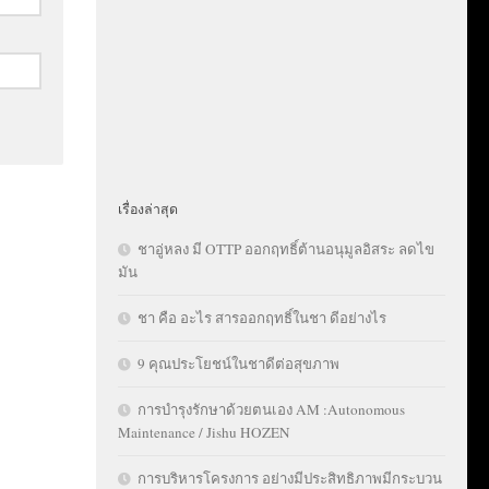
เรื่องล่าสุด
ชาอู่หลง มี OTTP ออกฤทธิ์ต้านอนุมูลอิสระ ลดไข
มัน
ชา คือ อะไร สารออกฤทธิ์ในชา ดีอย่างไร
9 คุณประโยชน์ในชาดีต่อสุขภาพ
การบำรุงรักษาด้วยตนเอง AM :Autonomous
Maintenance / Jishu HOZEN
การบริหารโครงการ อย่างมีประสิทธิภาพมีกระบวน