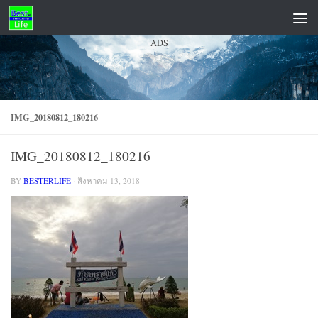
Skip to content
ADS
IMG_20180812_180216
IMG_20180812_180216
BY
BESTERLIFE
·
สิงหาคม 13, 2018