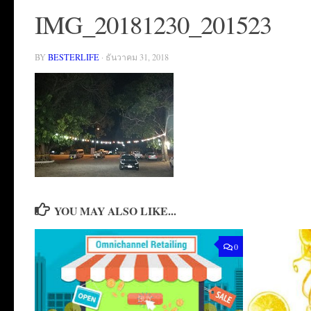
IMG_20181230_201523
BY
BESTERLIFE
·
ธันวาคม 31, 2018
YOU MAY ALSO LIKE...
0