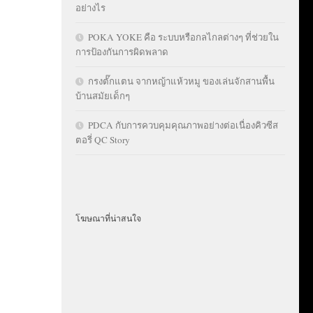
อย่างไร
POKA YOKE คือ ระบบหรือกลไกลต่างๆ ที่ช่วยใน
การป้องกันการผิดพลาด
กรงตั๊กแตน จากหญ้าแห้วหมู ของเล่นจักสานพื้น
บ้านสมัยเด็กๆ
PDCA กับการควบคุมคุณภาพอย่างต่อเนื่องคิวซีส
ตอรี่ QC Story
โฆษณาที่น่าสนใจ