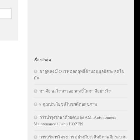
เรื่องล่าสุด
ชาอู่หลง มี OTTP ออกฤทธิ์ต้านอนุมูลอิสระ ลดไข
มัน
ชา คือ อะไร สารออกฤทธิ์ในชา ดีอย่างไร
9 คุณประโยชน์ในชาดีต่อสุขภาพ
การบำรุงรักษาด้วยตนเอง AM :Autonomous
Maintenance / Jishu HOZEN
การบริหารโครงการ อย่างมีประสิทธิภาพมีกระบวน