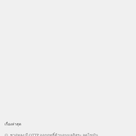
เรื่องล่าสุด
ชาอู่หลง มี OTTP ออกฤทธิ์ต้านอนุมูลอิสระ ลดไขมัน