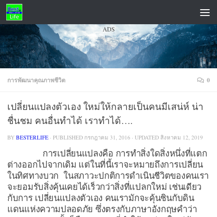
Skip to content
ADS
การพัฒนาคุณภาพชีวิต
0
เปลี่ยนแปลงตัวเอง ใหม่ให้กลายเป็นคนมีเสน่ห์ น่า
ชื่นชม คนอื่นทำได้ เราทำได้….
BY
BESTERLIFE
· PUBLISHED
กรกฎาคม 31, 2016
· UPDATED
สิงหาคม 12, 2019
การเปลี่ยนแปลงคือ การทำสิ่งใดสิ่งหนึ่งที่แตก
ต่างออกไปจากเดิม แต่ในที่นี้เราจะหมายถึงการเปลี่ยน
ในทิศทางบวก ในสภาวะปกติการดำเนินชีวิตของคนเรา
จะยอมรับสิ่งคุ้นเคยได้เร็วกว่าสิ่งที่แปลกใหม่ เช่นเดียว
กับการ เปลี่ยนแปลงตัวเอง คนเรามักจะคุ้นชินกับดิน
แดนแห่งความปลอดภัย ซึ่งตรงกับภาษาอังกฤษคำว่า