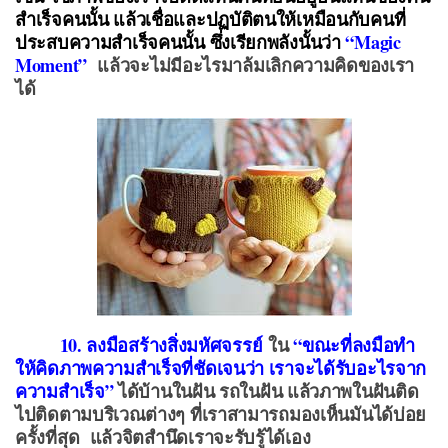
สำเร็จคนนั้น แล้วเชื่อและปฏบัติตนให้เหมือนกับคนที่
ประสบความสำเร็จคนนั้น ซึ่งเรียกพลังนั้นว่า
“Magic
Moment
”
แล้วจะไม่มีอะไรมาล้มเลิกความคิดของเรา
ได้
10. ลงมือสร้างสิ่งมหัศจรรย์
ใน
“ขณะที่ลงมือทำ
ให้คิดภาพความสำเร็จที่ชัดเจนว่า เราจะได้รับอะไรจาก
ความสำเร็จ”
ได้บ้านในฝัน รถในฝัน แล้ว
ภาพในฝันติด
ไปติดตามบริเวณต่างๆ ที่เราสามารถมองเห็นมันได้บ่อย
ครั้งที่สุด แล้วจิตสำนึดเราจะรับรู้ได้เอง