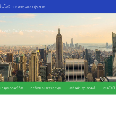
คโนโลยี การลงทุนและสุขภาพ
ิด เทคโนโลยี การลงทุนและสุขภาพ
นาคุณภาพชีวิต
ธุรกิจและการลงทุน
เคล็ดลับสุขภาพดี
เทคโนโล