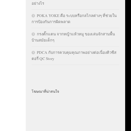
อย่างไร
POKA YOKE คือ ระบบหรือกลไกลต่างๆ ที่ช่วยใน
การป้องกันการผิดพลาด
กรงตั๊กแตน จากหญ้าแห้วหมู ของเล่นจักสานพื้น
บ้านสมัยเด็กๆ
PDCA กับการควบคุมคุณภาพอย่างต่อเนื่องคิวซีส
ตอรี่ QC Story
โฆษณาที่น่าสนใจ