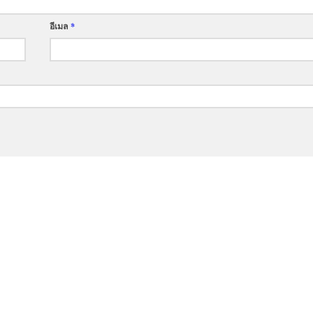
อีเมล
*