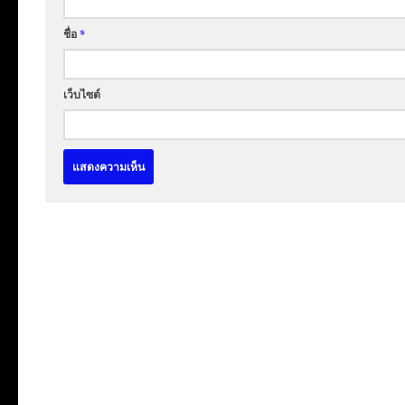
ชื่อ
*
เว็บไซต์