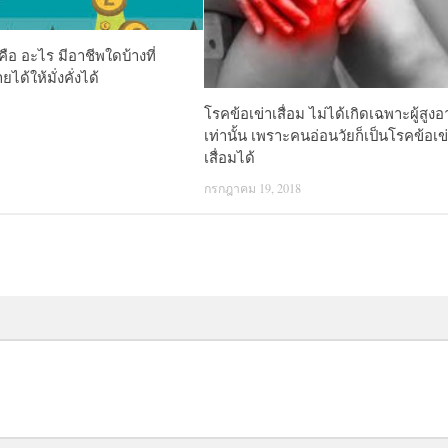
คือ อะไร มีอาชีพใดบ้างที่
ด้ให้มั่งคั่งได้
โรคข้อเข่าเสื่อม ไม่ได้เกิดเฉพาะผู้สูงอ
เท่านั้น เพราะคนอ่อนวัยก็เป็นโรคข้อเข
เสื่อมได้
กรกฎาคม 19, 2018