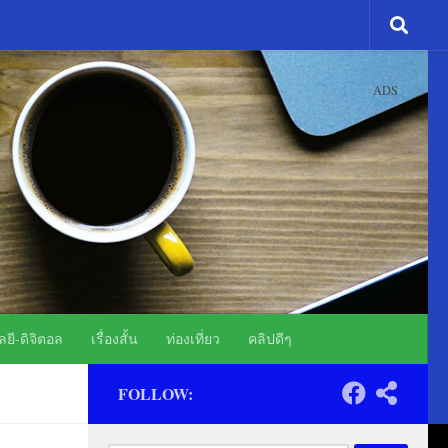
ADS
ยี-ดิจิตอล
เรื่องสั้น
ท่องเที่ยว
คลิปดีๆ
FOLLOW: