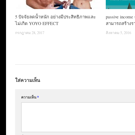
5 ปัจจัยลดน้ำหนัก อย่างมีประสิทธิภาพและ
passive income 
ไม่เกิด YOYO EFFECT
สามารถสร้างรายไ
กรกฎาคม 28, 2017
สิงหาคม 5, 2016
ใส่ความเห็น
ความเห็น
*