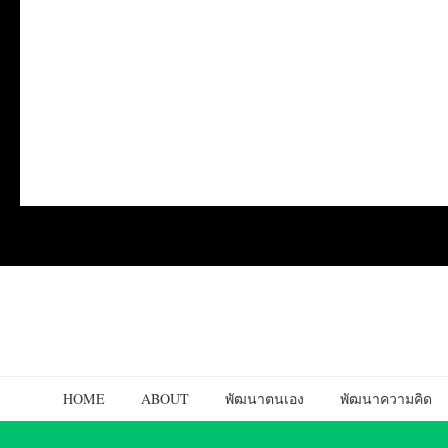
HOME
ABOUT
พัฒนาตนเอง
พัฒนาความคิด