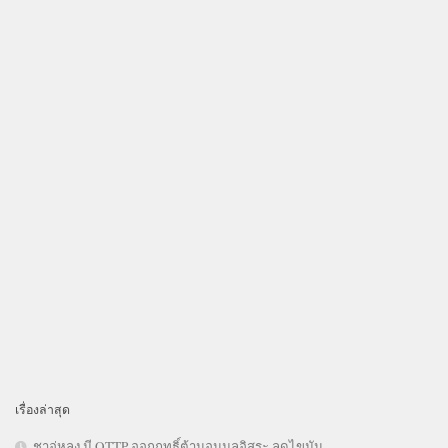
เรื่องล่าสุด
ชาอู่หลง มี OTTP ออกฤทธิ์ต้านอนุมูลอิสระ ลดไขมัน