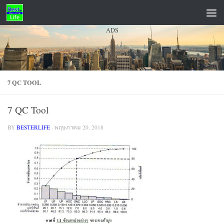
Skip to content
ADS
7 QC TOOL
7 QC Tool
BY
BESTERLIFE
·
พฤษภาคม 20, 2018