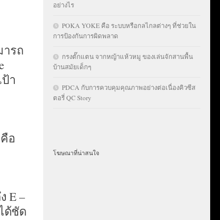
อย่างไร
POKA YOKE คือ ระบบหรือกลไกลต่างๆ ที่ช่วยใน
การป้องกันการผิดพลาด
ามารถ
กรงตั๊กแตน จากหญ้าแห้วหมู ของเล่นจักสานพื้น
e
บ้านสมัยเด็กๆ
เป้า
PDCA กับการควบคุมคุณภาพอย่างต่อเนื่องคิวซีส
ตอรี่ QC Story
คือ
โฆษณาที่น่าสนใจ
ึง E –
ได้ชัด