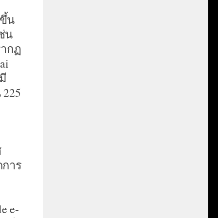
ึ้น
ช่น
ปรากฏ
ai
มี
น 225
ศ
ัดการ
h
e e-