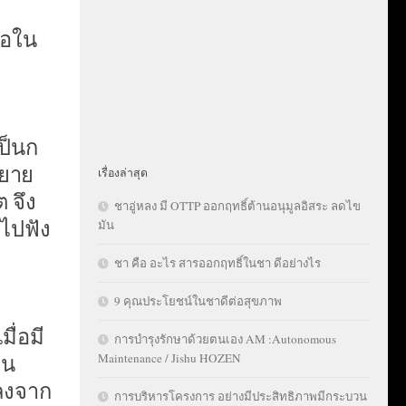
ือใน
ป็นก
ขยาย
เรื่องล่าสุด
 จึง
ชาอู่หลง มี OTTP ออกฤทธิ์ต้านอนุมูลอิสระ ลดไข
งไปฟัง
มัน
ชา คือ อะไร สารออกฤทธิ์ในชา ดีอย่างไร
9 คุณประโยชน์ในชาดีต่อสุขภาพ
ื่อมี
การบำรุงรักษาด้วยตนเอง AM :Autonomous
ทน
Maintenance / Jishu HOZEN
พลงจาก
การบริหารโครงการ อย่างมีประสิทธิภาพมีกระบวน