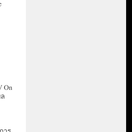
e
TV On
พล
ำการ