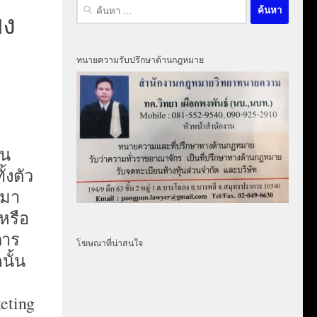
ค้นหา
มง
สำหรับ:
ทนายความรับปรึกษาด้านกฎหมาย
ใน
้งตัว
้มา
หรือ
การ
โฆษณาที่น่าสนใจ
นั้น
eting