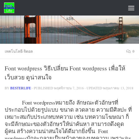
Skip to content
ADS
เทคโนโลยี-จิตอล
0
Font wordpress วิธีเปลี่ยน Font wordpress เพื่อให้
เว็บสวย ดูน่าสนใจ
BY
BESTERLIFE
· PUBLISHED
พฤศจิกายน 7, 2016
· UPDATED
พฤษภาคม 13, 2018
Font wordpressหมายถึง ลักษณะตัวอักษรที่
ประกอบไปด้วยรูปแบบ ขนาด ลวดลาย ความมีศิลปะ ที่
เหมาะสมกับประเภทบทความ เช่น บทความโฆษณา ก็
จะมีลักษณะของตัวอักษรให้น่าค้นหา สามารถดึงดูด
ผู้คน สร้างความน่าสนใจได้ดีมากยิ่งขึ้น Font
wordpressมักจะกลายเป็นหน้าตาของบทความ เพราะจะ