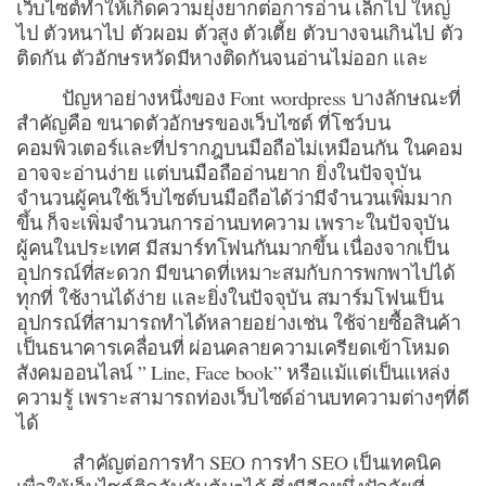
เว็บไซต์ทำให้เกิดความยุ่งยากต่อการอ่าน เล็กไป ใหญ่
ไป ตัวหนาไป ตัวผอม ตัวสูง ตัวเตี้ย ตัวบางจนเกินไป ตัว
ติดกัน ตัวอักษรหวัดมีหางติดกันจนอ่านไม่ออก และ
ปัญหาอย่างหนึ่งของ Font wordpress บางลักษณะที่
สำคัญคือ ขนาดตัวอักษรของเว็บไซต์ ที่โชว์บน
คอมพิวเตอร์และที่ปรากฎบนมือถือไม่เหมือนกัน ในคอม
อาจจะอ่านง่าย แต่บนมือถืออ่านยาก ยิ่งในปัจจุบัน
จำนวนผู้คนใช้เว็บไซต์บนมือถือได้ว่ามีจำนวนเพิ่มมาก
ขึ้น ก็จะเพิ่มจำนวนการอ่านบทความ เพราะในปัจจุบัน
ผู้คนในประเทศ มีสมาร์ทโฟนกันมากขึ้น เนื่องจากเป็น
อุปกรณ์ที่สะดวก มีขนาดที่เหมาะสมกับการพกพาไปได้
ทุกที่ ใช้งานได้ง่าย และยิ่งในปัจจุบัน สมาร์มโฟนเป็น
อุปกรณ์ที่สามารถทำได้หลายอย่างเช่น ใช้จ่ายซื้อสินค้า
เป็นธนาคารเคลื่อนที่ ผ่อนคลายความเครียดเข้าโหมด
สังคมออนไลน์ ” Line, Face book” หรือแม้แต่เป็นแหล่ง
ความรู้ เพราะสามารถท่องเว็บไซด์อ่านบทความต่างๆที่ดี
ได้
สำคัญต่อการทำ SEO การทำ SEO เป็นเทคนิค