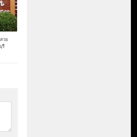
่สวย
ุรี