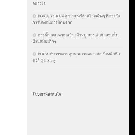
อย่างไร
POKA YOKE คือ ระบบหรือกลไกลต่างๆ ที่ช่วยใน
การป้องกันการผิดพลาด
กรงตั๊กแตน จากหญ้าแห้วหมู ของเล่นจักสานพื้น
บ้านสมัยเด็กๆ
PDCA กับการควบคุมคุณภาพอย่างต่อเนื่องคิวซีส
ตอรี่ QC Story
โฆษณาที่น่าสนใจ