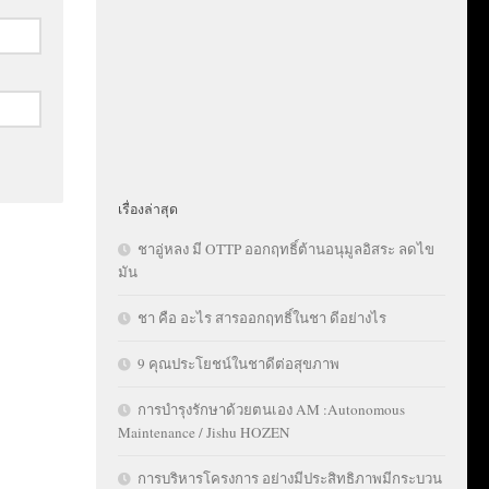
เรื่องล่าสุด
ชาอู่หลง มี OTTP ออกฤทธิ์ต้านอนุมูลอิสระ ลดไข
มัน
ชา คือ อะไร สารออกฤทธิ์ในชา ดีอย่างไร
9 คุณประโยชน์ในชาดีต่อสุขภาพ
การบำรุงรักษาด้วยตนเอง AM :Autonomous
Maintenance / Jishu HOZEN
การบริหารโครงการ อย่างมีประสิทธิภาพมีกระบวน