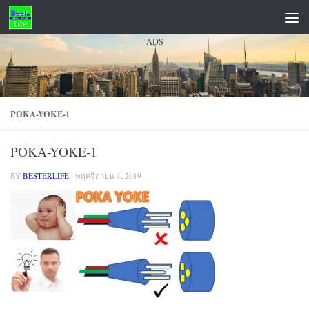
Skip to content
ADS
POKA-YOKE-1
POKA-YOKE-1
BY
BESTERLIFE
·
พฤศจิกายน 1, 2019