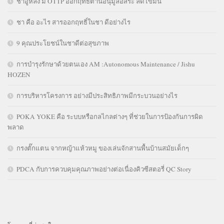
ชาอู่หลง มี OTTP ออกฤทธิ์ต้านอนุมูลอิสระ ลดไขมัน
ชา คือ อะไร สารออกฤทธิ์ในชา ดีอย่างไร
9 คุณประโยชน์ในชาดีต่อสุขภาพ
การบำรุงรักษาด้วยตนเอง AM :Autonomous Maintenance / Jishu
HOZEN
การบริหารโครงการ อย่างมีประสิทธิภาพมีกระบวนอย่างไร
POKA YOKE คือ ระบบหรือกลไกลต่างๆ ที่ช่วยในการป้องกันการผิด
พลาด
กรงตั๊กแตน จากหญ้าแห้วหมู ของเล่นจักสานพื้นบ้านสมัยเด็กๆ
PDCA กับการควบคุมคุณภาพอย่างต่อเนื่องคิวซีสตอรี่ QC Story