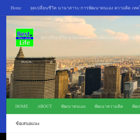
Home
จุดเปลี่ยนชีวิต นานาสาระ:การพัฒนาตนเอง ความคิด เท
Skip to content
จุดเปลี่ยนชีวิต นานาสาระ:การพัฒนาตนเอง ความค
HOME
ABOUT
พัฒนาตนเอง
พัฒนาความคิด
พัฒ
ข้อเสนอแนะ