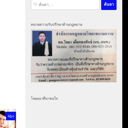
ค้นหา
สำหรับ:
ทนายความรับปรึกษาด้านกฎหมาย
โฆษณาที่น่าสนใจ
0