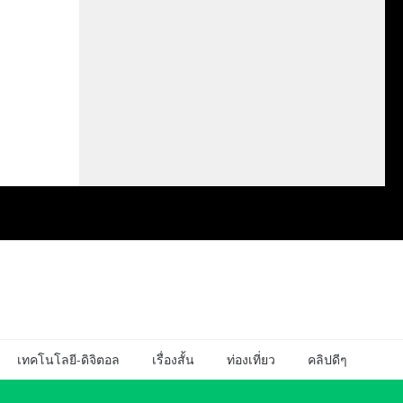
เทคโนโลยี-ดิจิตอล
เรื่องสั้น
ท่องเที่ยว
คลิปดีๆ