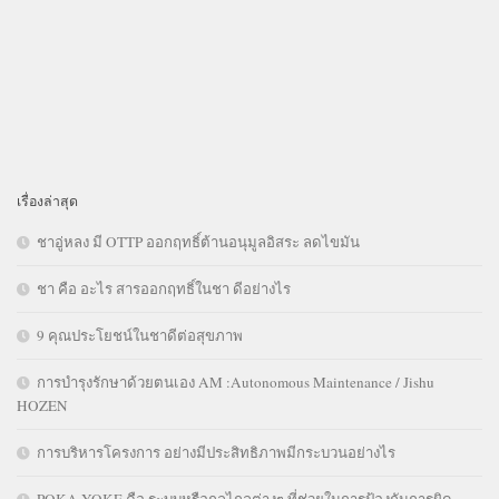
เรื่องล่าสุด
ชาอู่หลง มี OTTP ออกฤทธิ์ต้านอนุมูลอิสระ ลดไขมัน
ชา คือ อะไร สารออกฤทธิ์ในชา ดีอย่างไร
9 คุณประโยชน์ในชาดีต่อสุขภาพ
การบำรุงรักษาด้วยตนเอง AM :Autonomous Maintenance / Jishu
HOZEN
การบริหารโครงการ อย่างมีประสิทธิภาพมีกระบวนอย่างไร
POKA YOKE คือ ระบบหรือกลไกลต่างๆ ที่ช่วยในการป้องกันการผิด