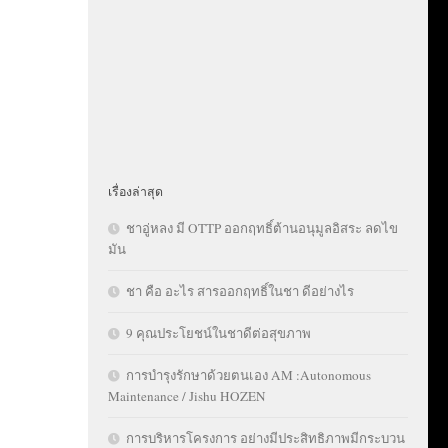
เรื่องล่าสุด
ชาอู่หลง มี OTTP ออกฤทธิ์ต้านอนุมูลอิสระ ลดไข
มัน
ชา คือ อะไร สารออกฤทธิ์ในชา ดีอย่างไร
9 คุณประโยชน์ในชาดีต่อสุขภาพ
การบำรุงรักษาด้วยตนเอง AM :Autonomous
Maintenance / Jishu HOZEN
การบริหารโครงการ อย่างมีประสิทธิภาพมีกระบวน