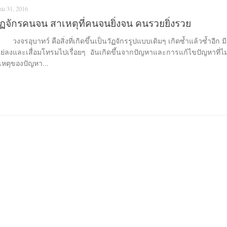
ม 31, 2016
ฏจักรคนจน สาเหตุที่คนจนยิ่งจน คนรวยยิ่งรวย
งจรอุบาทว์ คือสิ่งที่เกิดขึ้นเป็นวัฏจักรรูปแบบเดิมๆ เกิดซ้ำแล้วซ้ำอีก 
ย่ลงและเสื่อมโทรมไปเรื่อยๆ อันเกิดขึ้นจากปัญหาและการแก้ไขปัญหาที่ไม
เหตุของปัญหา...