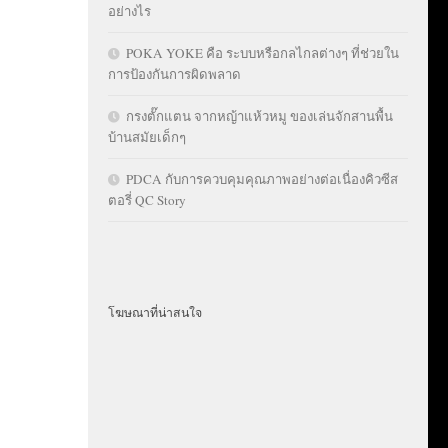
อย่างไร
POKA YOKE คือ ระบบหรือกลไกลต่างๆ ที่ช่วยใน
การป้องกันการผิดพลาด
กรงตั๊กแตน จากหญ้าแห้วหมู ของเล่นจักสานพื้น
บ้านสมัยเด็กๆ
PDCA กับการควบคุมคุณภาพอย่างต่อเนื่องคิวซีส
ตอรี่ QC Story
โฆษณาที่น่าสนใจ