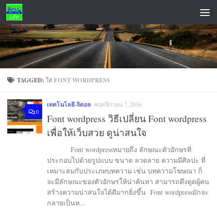
Skip to content
ADS
TAGGED:
ใส่ FONT WORDPRESS
เทคโนโลยี-จิตอล
พฤศจิกายน 7, 2016
0
Font wordpress วิธีเปลี่ยน Font wordpress
เพื่อให้เว็บสวย ดูน่าสนใจ
Font wordpressหมายถึง ลักษณะตัวอักษรที่
ประกอบไปด้วยรูปแบบ ขนาด ลวดลาย ความมีศิลปะ ที่
เหมาะสมกับประเภทบทความ เช่น บทความโฆษณา ก็
จะมีลักษณะของตัวอักษรให้น่าค้นหา สามารถดึงดูดผู้คน
สร้างความน่าสนใจได้ดีมากยิ่งขึ้น Font wordpressมักจะ
กลายเป็นห...