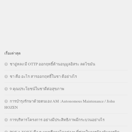
เรื่องล่าสุด
ชาอู่หลง มี OTTP ออกฤทธิ์ต้านอนุมูลอิสระ ลดไขมัน
ชา คือ อะไร สารออกฤทธิ์ในชา ดีอย่างไร
9 คุณประโยชน์ในชาดีต่อสุขภาพ
การบำรุงรักษาด้วยตนเอง AM :Autonomous Maintenance / Jishu
HOZEN
การบริหารโครงการ อย่างมีประสิทธิภาพมีกระบวนอย่างไร
POKA YOKE คือ ระบบหรือกลไกลต่างๆ ที่ช่วยในการป้องกันการผิด