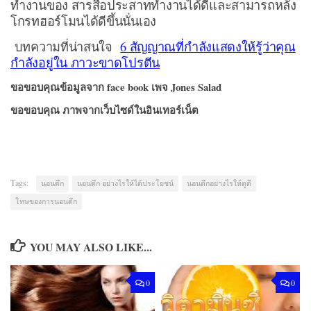
ทำงานของ สารสื่อประสาททำงานได้ดีและสามารถหลั่ง
โกรทฮอร์โมนได้ดีขึ้นนั่นเอง
บทความที่น่าสนใจ
6 สัญญาณที่กำลังแสดงให้รู้ว่าคุณ
กำลังอยู่ใน ภาวะขาดโปรตีน
ขอขอบคุณข้อมูลจาก face book เพจ Jones Salad
ขอขอบคุณ ภาพจากเว็บไซด์ในอินเทอร์เน็ต
Tags:
นอนดึก
นอนดึก อย่างไรให้ได้ประโยชน์
นอนดึกอย่างไรให้ดูดี
โทษของการนอนดึก
YOU MAY ALSO LIKE...
0
0