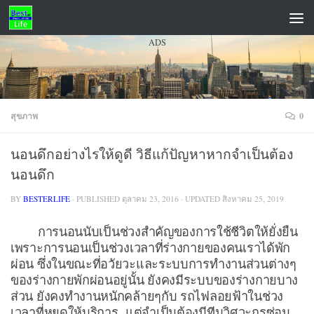
Skip to content
ADS
สุขภาพ
0
นอนดึกอย่างไรให้ดูดี วิธีแก้ปัญหาหากจำเป็นต้อง
นอนดึก
BY
BESTERLIFE
· PUBLISHED
ตุลาคม 23, 2016
· UPDATED
สิงหาคม 25, 2019
การนอนนับเป็นช่วงสำคัญของการใช้ชีวิตให้ยั่งยืน
เพราะการนอนเป็นช่วงเวลาที่ร่างกายของคนเราได้พัก
ผ่อน ซึ่งในขณะที่อวัยวะและระบบการทำงานส่วนต่างๆ
ของร่างกายพักผ่อนอยู่นั้น ยังคงมีระบบของร่างกายบาง
ส่วน ยังคงทำงานหนักคล้ายๆกับ รถไฟลอยฟ้าในช่วง
เวลาที่หยุดให้บริการ แต่จำเป็นต้องมีทีมวิศวะกรซ่อม