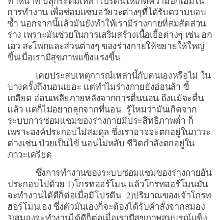
ทำหน้าที่ ปลุกระดมเหล่าโปรตีนให้เกิดความฮึกเฮิมใน
การทำงาน เพื่อซ่อมแซมอวัยวะต่างๆที่ได้รับความบอบ
ซ้ำ นอกจากนี้แล้วมันยังทำให้เรามีร่างกายที่สมสัดส่วน
ร่าง เพราะมันช่วยในการเสริมสร้างเนื้อเยื้อต่างๆ เช่น อก
เอว สะโพกและส่วนต่างๆ ของร่างกายให้ขยายให้ใหญ่
ขึ้นเมื่อเรามีสุขภาพแข็งแรงขึ้น
เคยประสบเหตุการณ์เหล่านี้กับตนเองหรือไม่ ใน
บางครั้งถึงนอนเยอะ แต่ทำไมร่างกายยังอ่อนล้า ขี้
เกลียด อ่อนเพลียภายหลังจากการตื่นนอน ถึงแม้จะตื่น
แล้ว แต่ก็ไม่อยากลุกจากที่นอน รู้ไหมว่ามันเกิดจาก
ระบบการซ่อมแซมของร่างกายมีประสิทธิภาพต่ำ ก็
เพราะองค์ประกอบไม่สมดุล ซึ่งเราอาจจะตกอยู่ในภาวะ
ต่างเช่น ป่วยเป็นไข้ นอนไม่หลับ ชีวิตกำลังตกอยู่ใน
ภาวะเครียด
ซึ่งการทำงานของระบบซ่อมแซมของร่างกายอัน
ประกอบไปด้วย 1)โกรทฮอร์โมน แล้วโกรทฮอร์โมนมัน
จะทำงานได้ดีก็ต่อเมื่อมีโปรตีน 2)ปริมาณของเจ้าโกรท
ฮอร์โมนเอง ซึ่งตัวมันเองก็จะต้องได้รับคำสั่งจากสมอง
3)สมองจะทำงานได้ดีก็ต่อเมื่อเรามีสุขภาพสมบูรณ์แข็ง