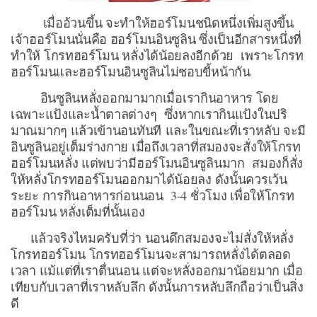
เมื่ออ้วนขึ้น จะทำให้ฮอร์โมนชนิดหนึ่งเพิ่มสูงขึ้น
เจ้าฮอร์โมนนั่นคือ ฮอร์โมนอินซูลิน ซึ่งเป็นอีกสารหนึ่งที่
ทำให้ โกรทฮอร์โมน หลั่งได้น้อยลงอีกด้วย เพราะโกรท
ฮอร์โมนและฮอร์โมนอินซูลินไม่ชอบขี้หน้ากัน
อินซูลินหลั่งออกมามากเมื่อเรากินอาหาร โดย
เฉพาะแป้งและน้ำตาลต่างๆ ซึ่งหากเรากินแป้งในปริ
มาณมากๆ แล้วเข้านอนทันที และในขณะที่เราหลับ จะมี
อินซูลินอยู่เต็มร่างกาย เมื่อถึงเวลาที่สมองจะสั่งให้โกรท
ฮอร์โมนหลั่ง แต่พบว่ามีฮอร์โมนอินซูลินมาก สมองก็สั่ง
ให้หลั่งโกรทฮอร์โมนออกมาได้น้อยลง ดังนั้นควรเว้น
ระยะ การกินอาหารก่อนนอน 3-4 ชั่วโมง เพื่อให้โกรท
ฮอร์โมน หลั่งเต็มที่นั้นเอง
แล้วจริงไหมครับที่ว่า นอนดึกสมองจะไม่สั่งให้หลั่ง
โกรทฮอร์โมน โกรทฮอร์โมนจะสามารถหลั่งได้ตลอด
เวลา แม้แต่ที่เราตื่นนอน แต่จะหลั่งออกมาน้อยมาก เมื่อ
เทียบกับเวลาที่เราหลับลึก ดังนั้นการหลับลึกถือว่าเป็นสิ่ง
ดี