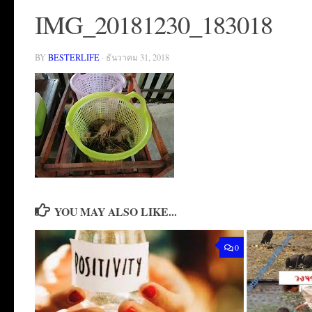
IMG_20181230_183018
BY
BESTERLIFE
·
ธันวาคม 31, 2018
YOU MAY ALSO LIKE...
0