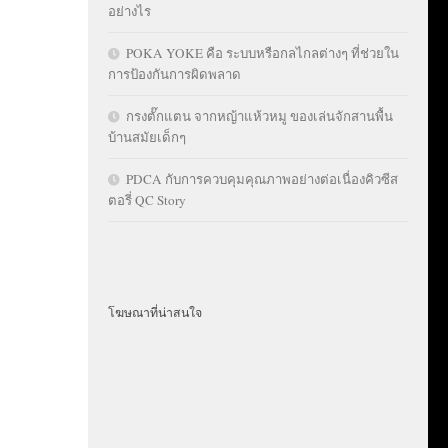
อย่างไร
POKA YOKE คือ ระบบหรือกลไกลต่างๆ ที่ช่วยใน
การป้องกันการผิดพลาด
กรงตั๊กแตน จากหญ้าแห้วหมู ของเล่นจักสานพื้น
บ้านสมัยเด็กๆ
PDCA กับการควบคุมคุณภาพอย่างต่อเนื่องคิวซีส
ตอรี่ QC Story
โฆษณาที่น่าสนใจ