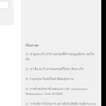
เรื่องล่าสุด
ชาอู่หลง มี OTTP ออกฤทธิ์ต้านอนุมูลอิสระ ลดไข
มัน
ชา คือ อะไร สารออกฤทธิ์ในชา ดีอย่างไร
9 คุณประโยชน์ในชาดีต่อสุขภาพ
การบำรุงรักษาด้วยตนเอง AM :Autonomous
Maintenance / Jishu HOZEN
การบริหารโครงการ อย่างมีประสิทธิภาพมีกระบวน