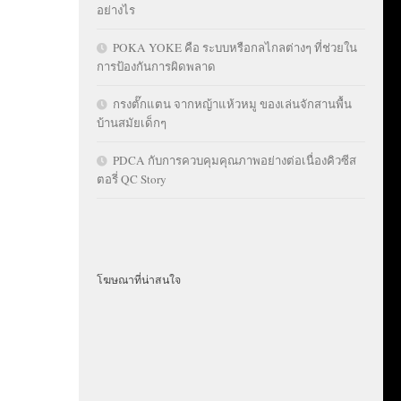
อย่างไร
POKA YOKE คือ ระบบหรือกลไกลต่างๆ ที่ช่วยใน
การป้องกันการผิดพลาด
กรงตั๊กแตน จากหญ้าแห้วหมู ของเล่นจักสานพื้น
บ้านสมัยเด็กๆ
PDCA กับการควบคุมคุณภาพอย่างต่อเนื่องคิวซีส
ตอรี่ QC Story
โฆษณาที่น่าสนใจ