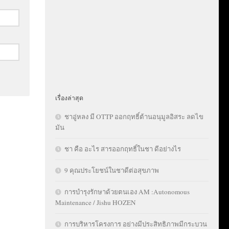
เรื่องล่าสุด
ชาอู่หลง มี OTTP ออกฤทธิ์ต้านอนุมูลอิสระ ลดไข
มัน
ชา คือ อะไร สารออกฤทธิ์ในชา ดีอย่างไร
9 คุณประโยชน์ในชาดีต่อสุขภาพ
การบำรุงรักษาด้วยตนเอง AM :Autonomous
Maintenance / Jishu HOZEN
การบริหารโครงการ อย่างมีประสิทธิภาพมีกระบวน