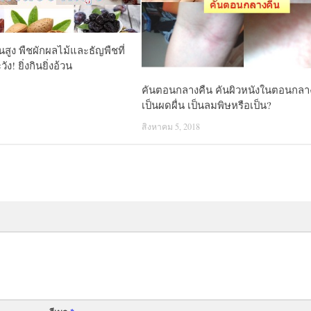
นสูง พืชผักผลไม้และธัญพืชที่
ัง! ยิ่งกินยิ่งอ้วน
คันตอนกลางคืน คันผิวหนังในตอนกลา
เป็นผดผื่น เป็นลมพิษหรือเป็น?
สิงหาคม 5, 2018