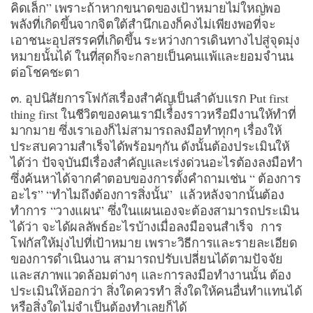
คิดเล็ก” เพราะถ้าหากขนาดของเป้าหมายไม่ใหญ่พอ
พลังที่เกิดขึ้นจากจิตใต้สำนึกเองก็คงไม่เพียงพอที่จะ
เอาชนะอุปสรรคที่เกิดขึ้น ระหว่างการเดินทางไปสู่จุดมุ่ง
หมายนั้นได้ ในที่สุดก็จะกลายเป็นคนแพ้และยอมจำนน
ต่อโชคชะตา
๓. อุปนิสัยการโฟกัสเรื่องสำคัญเป็นลำดับแรก Put first
thing first ในชีวิตของคนเรามีเรื่องราวหรือมีงานให้ทำที่
มากมาย ซึ่งเราเองก็ไม่สามารถลงมือทำทุกๆ เรื่องให้
ประสบความสำเร็จได้พร้อมๆกัน ดังนั้นต้องประเมินให้
ได้ว่า ปัจจุบันมีเรื่องสำคัญและเร่งด่วนอะไรต้องลงมือทำ
ซึ่งค้นหาได้จากคำตอบของการตั้งคำถามเช่น “ ต้องการ
อะไร” “ทำไมถึงต้องการสิ่งนั้น” แล้วหลังจากนั้นต้อง
ทำการ “วางแผน” ซึ่งในแผนเองจะต้องสามารถประเมิน
ได้ว่า จะได้ผลลัพธ์อะไรบ้างเมื่อลงมือจนสำเร็จ การ
โฟกัสให้มุ่งไปที่เป้าหมาย เพราะวิธีการและรายละเอียด
ของการดำเนินงาน สามารถปรับเปลี่ยนได้ตามปัจจัย
และสภาพแวดล้อมต่างๆ และการลงมือทำงานนั้น ต้อง
ประเมินให้ออกว่า สิ่งใดควรทำ สิ่งใดให้คนอื่นทำแทนได้
หรือสิ่งใดไม่จำเป็นต้องทำเลยก็ได้