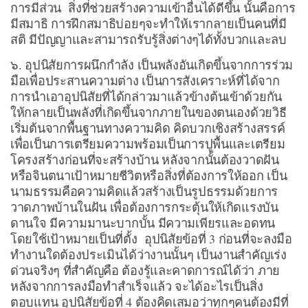
การมีส่วน สิ่งที่ช่วยสร้างความเข้าอื่นได้ดีขึ้น นั้นคือการ
มีสมาธิ การฝึกสมาธิบ่อยๆจะทำให้เรากลายเป็นคนที่มี
สติ มีปัญญาและสามารถรับรู้สิ่งต่างๆได้ทั้งบวกและลบ
๖. อุปนิสัยการผนึกกำลัง เป็นพลังอันเกิดขึ้นจากการร่วม
มือเพื่อประสานความต่าง เป็นการสังเคราะห์ที่ได้จาก
การนำเอาอุปนิสัยที่ได้กล่าวมาแล้วข้างต้นเข้าด้วยกัน
ให้กลายเป็นพลังที่เกิดขึ้นจากภายในของตนเองด้วยวิธี
เริ่มต้นจากพื้นฐานทางความคิด คิดบวกเชิงสร้างสรรค์
เพื่อเป็นการเตรียมความพร้อมเป็นการปูพื้นและเตรียม
โครงสร้างก่อนที่จะสร้างบ้าน หลังจากนั้นต้องวาดฝัน
หรือจินตนาเป้าหมายชีวิตหรือสิ่งที่ต้องการให้ออก เป็น
นามธรรมคือความคิดแล้วสร้างเป็นรูปธรรมด้วยการ
วาดภาพบ้านในฝัน เพื่อต้องการกระตุ้นให้เกิดแรงบัน
ดานใจ มีความมานะบากบั้น มีความเพียรและอดทน
โดยใช้เป้าหมายเป็นที่ตั้ง อุปนิสัยข้อที่ 3 ก่อนที่จะลงมือ
ทำงานใดต้องประเมินได้ว่างานนั้นๆ เป็นงานสำคัญเร่ง
ด่วนจริงๆ ที่สำคัญคือ ต้องรู้และคาดการณ์ได้ว่า ภาย
หลังจากการลงมือทำสำเร็จแล้ว จะได้อะไรเป็นสิ่ง
ตอบแทน อุปนิสัยข้อที่ 4 ต้องคิดเสมอว่าทุกๆคนต้องมีที่